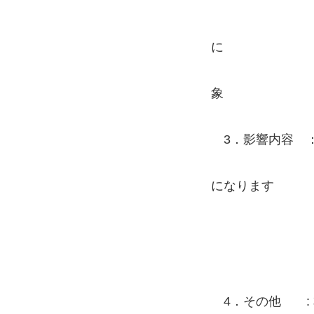
から移行され
弊社HP作成
に
上記いずれ
象
3．影響内容 ：?
コントロール
になります
?デフォル
サーバー開
PHP8.1
4．その他 : 