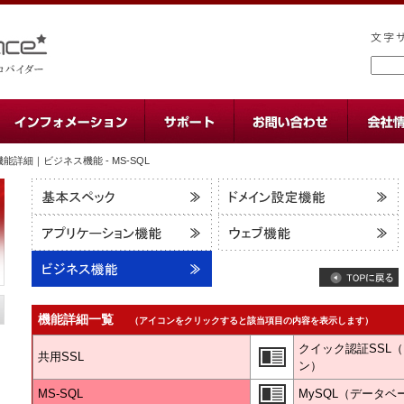
機能詳細｜ビジネス機能 - MS-SQL
機能詳細一覧
（アイコンをクリックすると該当項目の内容を表示します）
クイック認証SSL
共用SSL
ン）
MS-SQL
MySQL（データベ