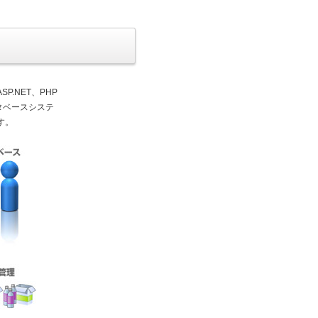
.NET、PHP
タベースシステ
す。