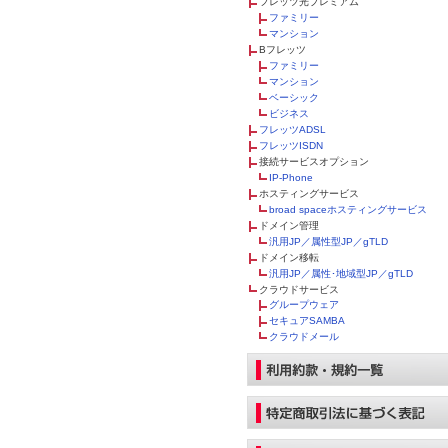
フレッツ光プレミアム
ファミリー
マンション
Bフレッツ
ファミリー
マンション
ベーシック
ビジネス
フレッツADSL
フレッツISDN
接続サービスオプション
IP-Phone
ホスティングサービス
broad spaceホスティングサービス
ドメイン管理
汎用JP／属性型JP／gTLD
ドメイン移転
汎用JP／属性･地域型JP／gTLD
クラウドサービス
グループウェア
セキュアSAMBA
クラウドメール