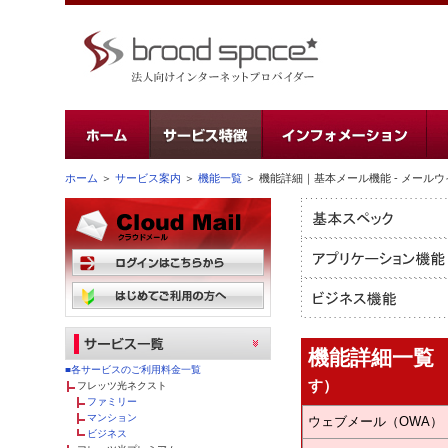
ホーム
＞
サービス案内
＞
機能一覧
＞ 機能詳細｜基本メール機能 - メール
機能詳細一
■各サービスのご利用料金一覧
す）
フレッツ光ネクスト
ファミリー
マンション
ウェブメール（OWA）
ビジネス