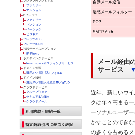
フレッツ光プレミアム
自動メール返信
ファミリー
マンション
迷惑メールフィルター
Bフレッツ
ファミリー
POP
マンション
ベーシック
SMTP Auth
ビジネス
フレッツADSL
フレッツISDN
接続サービスオプション
IP-Phone
ホスティングサービス
メール経由
broad spaceホスティングサービス
サービス
ドメイン管理
汎用JP／属性型JP／gTLD
ドメイン移転
汎用JP／属性･地域型JP／gTLD
クラウドサービス
近年、新しいウイ
グループウェア
セキュアSAMBA
クは年々高まる一
クラウドメール
ーソナルユーザー
かすことのできな
の多くを占めるメ