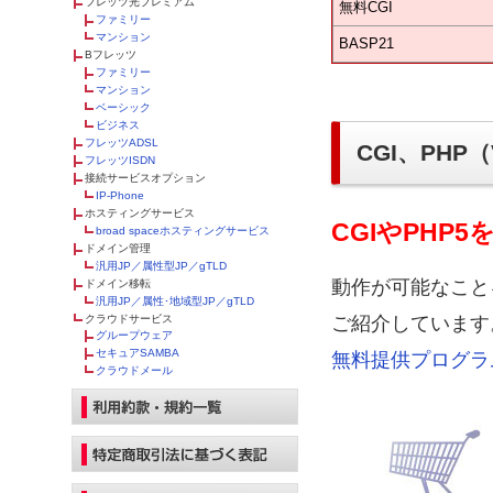
フレッツ光プレミアム
無料CGI
ファミリー
マンション
BASP21
Bフレッツ
ファミリー
マンション
ベーシック
ビジネス
フレッツADSL
CGI、PHP（
フレッツISDN
接続サービスオプション
IP-Phone
ホスティングサービス
CGIやPHP
broad spaceホスティングサービス
ドメイン管理
汎用JP／属性型JP／gTLD
動作が可能なこと
ドメイン移転
汎用JP／属性･地域型JP／gTLD
ご紹介しています
クラウドサービス
グループウェア
セキュアSAMBA
無料提供プログラム
クラウドメール