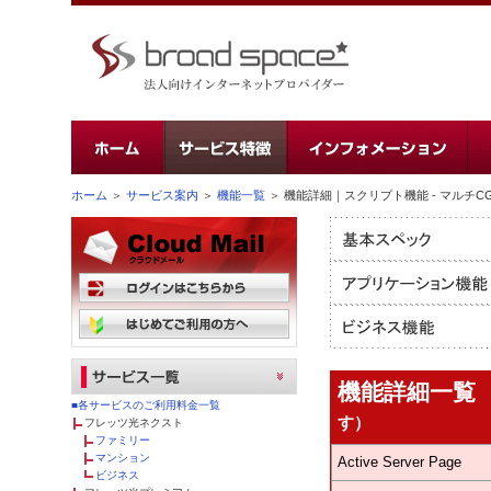
ホーム
＞
サービス案内
＞
機能一覧
＞ 機能詳細｜スクリプト機能 - マルチCGI
機能詳細一
■各サービスのご利用料金一覧
す）
フレッツ光ネクスト
ファミリー
マンション
Active Server Page
ビジネス